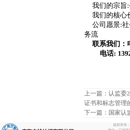
我们的宗旨
我们的核心
公司愿景:
务流
联系我们：电话:
电话: 13925
上一篇：
认监委
证书和标志管理
下一篇：
国家认
版权所有