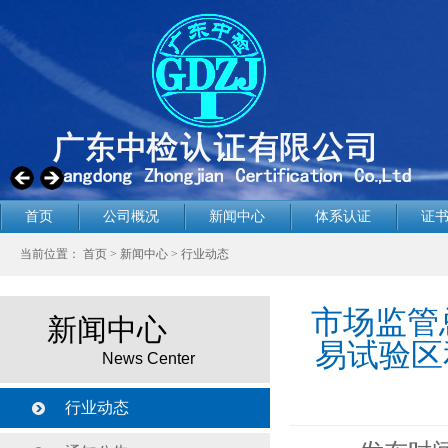
首页
公司概况
新闻中心
体系认证
证
当前位置：
首页
>
新闻中心
>
行业动态
市场监管
新闻中心
易试验区
News Center
行业动态