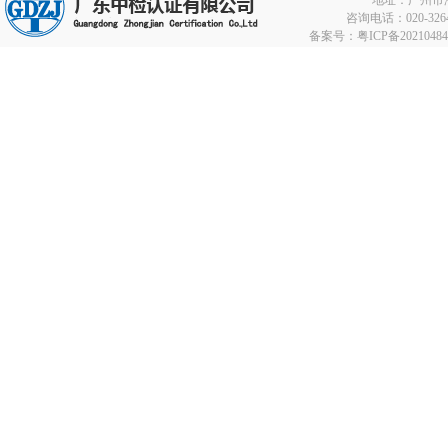
地址：广州市海
咨询电话：020-32642
备案号：
粤ICP备2021048