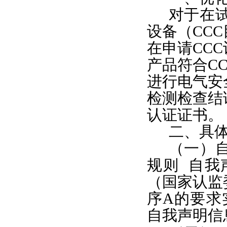
对于在
设备
（
CCC
在申请
CCC
产品符合
C
进行电气安
检测检查结
认证证书。
二、具
（一）
规则
自我
（国家认监
序
A
的要求
自我声明信