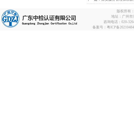
版权所有
地址：广州市海
咨询电话：020-32642
备案号：
粤ICP备2021048